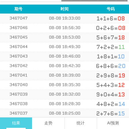
期号
时间
号码
1+1+6=
08
3467047
08-08 19:33:00
0+2+6=
08
3467046
08-08 18:56:30
5+6+7=
18
3467045
08-08 18:53:00
7+2+2=
11
3467044
08-08 18:49:30
1+8+1=
10
3467043
08-08 18:46:00
6+8+6=
20
3467042
08-08 18:42:30
2+9+8=
19
3467041
08-08 18:39:00
5+4+3=
12
3467040
08-08 18:35:30
9+0+4=
13
3467039
08-08 18:32:00
4+8+2=
14
3467038
08-08 18:28:30
2+7+6=
15
3467037
08-08 18:25:00
5+7+3=
15
3467036
08-08 18:21:30
结果
走势
统计
AI预测